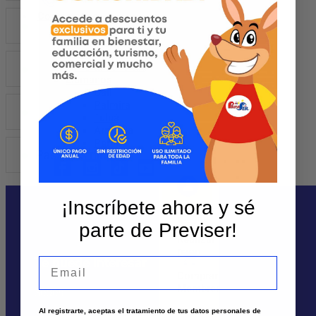
Contáctanos
Habitacion doble
Sedes y Horarios
Solicita un asesor
Atención por WhatsApp
Envía tu solicitud
Habitacion triple
Llámanos
Cali
Palmira
Pasadias adulto
Tuluá
Armenia
Pereira
Pasadias niños
¡Inscríbete ahora y sé
Ingreso
cliente
parte de Previser!
Realizar
pago
Te puede interesar
Email
Comprar
Membresía
Sedes
Al registrarte, aceptas el tratamiento de tus datos personales de