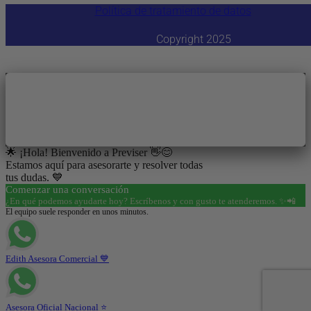
Política de tratamiento de datos
Copyright 2025
Contáctanos
🌟 ¡Hola! Bienvenido a Previser 👋😊
Estamos aquí para asesorarte y resolver todas
tus dudas. 💙
Comenzar una conversación
¿En qué podemos ayudarte hoy? Escríbenos y con gusto te atenderemos. ✨📲
El equipo suele responder en unos minutos.
Edith Asesora Comercial 💙
Asesora Oficial Nacional ⭐