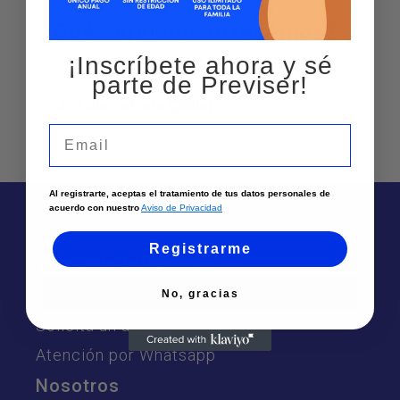
¿Qué servicios ofrecemos?
¡Inscríbete ahora y sé
parte de Previser!
Laboratorio Clinico
Email
Al registrarte, aceptas el tratamiento de tus datos personales de
acuerdo con nuestro
Aviso de Privacidad
Registrarme
Te puede interesar
Sedes
No, gracias
Solicita un asesor
Atención por Whatsapp
Nosotros