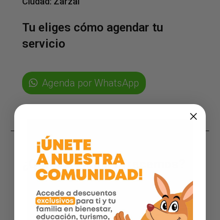
Ciudad:
Zarzal
Tu eliges cómo agendar tu
servicio
Agenda por WhatsApp
¿Qué servicios ofrecemos?
Cardiologia