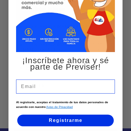
Medicina interna
ECOCARDIOGRAMA DE STRESS
ECOCARDIOGRAMA
TRANSTORACICO
¡Inscríbete ahora y sé
parte de Previser!
ELECTROCARDIOGRAMA
Email
HOLTER
PRUEBA DE ESFUERZO
Al registrarte, aceptas el tratamiento de tus datos personales de
acuerdo con nuestro
Aviso de Privacidad
Registrarme