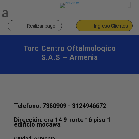
Realizar pago
Ingreso Clientes
Toro Centro Oftalmologico
S.a.s – Armenia
Telefono: 7380909 - 3124946672
Dirección: cra 14 9 norte 16 piso 1
edificio mocawa
Ciudad:
Armenia