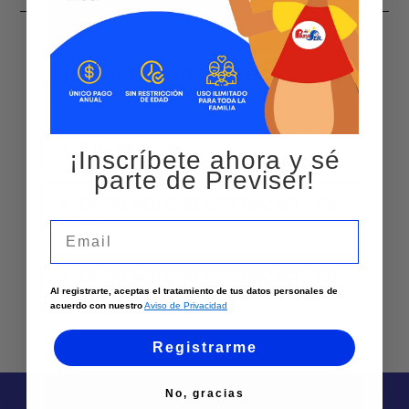
¿Qué servicios ofrecemos?
Oftalmologia
¡Inscríbete ahora y sé
parte de Previser!
OFTALMOLOGO ESPECIALISTA EN
CORNEA
Email
OFTALMOLOGO ESPECIALISTA EN
RETINA
Al registrarte, aceptas el tratamiento de tus datos personales de
acuerdo con nuestro
Aviso de Privacidad
Registrarme
No, gracias