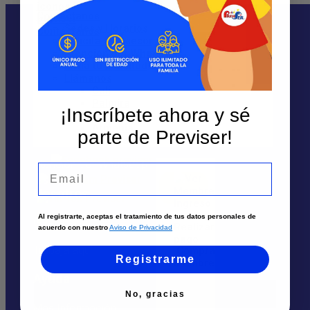
Contáctanos
Sedes y Horarios
Solicita un asesor
Atención por WhatsApp
Envía tu solicitud
Llámanos
Te puede interesar
Cali
Palmira
Sedes
¡Inscríbete ahora y sé
Tuluá
Armenia
parte de Previser!
Solicita un asesor
Pereira
Atención por Whatsapp
Email
Nosotros
Ingreso
cliente
Al registrarte, aceptas el tratamiento de tus datos personales de
Quiénes Somos
Realizar
acuerdo con nuestro
Aviso de Privacidad
pago
Trabaja aquí
Comprar
Registrarme
Membresía
Ayuda
No, gracias
Más Información