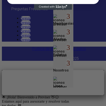
Inicio
Preguntas Frecuentes
Seguir
Seguir
Membresías
Seguir
Seguir
Seguir
Aliados
Seguir
Política de tratamiento de datos
Folletos
Copyright 2025
Nosotros
Línea
Empresarial
🌟 ¡Hola! Bienvenido a Previser 👋😊
Estamos aquí para asesorarte y resolver todas
tus dudas. 💙
Entretenimiento