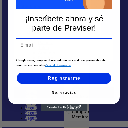
Contáctanos
Atención por Whatsapp
Sedes y Horarios
Solicita un asesor
¡Inscríbete ahora y sé
Nosotros
Atención por WhatsApp
parte de Previser!
Envía tu solicitud
Llámanos
Quiénes Somos
Cali
Email
Palmira
Trabaja aquí
Tuluá
Armenia
Ayuda
Pereira
Al registrarte, aceptas el tratamiento de tus datos personales de
acuerdo con nuestro
Aviso de Privacidad
Más Información
Registrarme
Preguntas Frecuentes
Ingreso
cliente
Seguir
No, gracias
Realizar
Seguir
pago
Seguir
Seguir
Comprar
Seguir
Membresía
Seguir