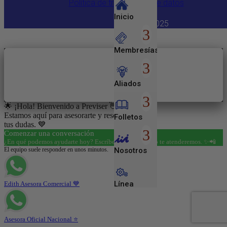
Política de tratamiento de datos
Inicio
Copyright 2025
Membresías
Aliados
🌟 ¡Hola! Bienvenido a Previser 👋😊
Estamos aquí para asesorarte y resolver todas
Folletos
tus dudas. 💙
Comenzar una conversación
¿En qué podemos ayudarte hoy? Escríbenos y con gusto te atenderemos. ✨📲
El equipo suele responder en unos minutos.
Nosotros
Línea
Edith Asesora Comercial 💙
Empresarial
Asesora Oficial Nacional ⭐
Entretenimiento