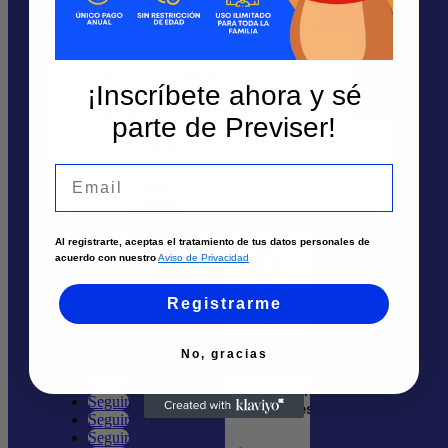
Sedes
Contáctanos
Sedes y Horarios
Solicita un asesor
Solicita un asesor
Atención por WhatsApp
¡Inscríbete ahora y sé
Envía tu solicitud
Atención por Whatsapp
Llámanos
parte de Previser!
Cali
Nosotros
Palmira
Tuluá
Email
Quiénes Somos
Armenia
Pereira
Trabaja aquí
Al registrarte, aceptas el tratamiento de tus datos personales de
Ayuda
acuerdo con nuestro
Aviso de Privacidad
Ingreso
Más Información
Registrarme
cliente
Realizar
Preguntas Frecuentes
No, gracias
pago
Seguir
Comprar
Seguir
Membresía
Seguir
Seguir