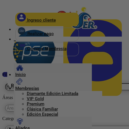
×
Ingreso cliente
_
Realizar pago
_
Comprar Membresía
Filtrar
Inicio
Realizar pago
Membresías
Diamante Edición Limitada
Ingreso Clientes
Áreas
VIP Gold
Premium
Clásica Familiar
Edición Especial
Categorías Previser
Aliados