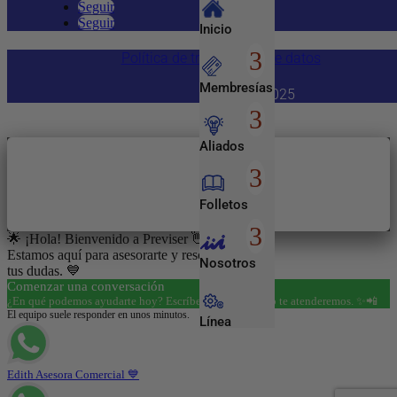
Seguir
Seguir
Inicio
Política de tratamiento de datos
Membresías
Copyright 2025
Aliados
Folletos
🌟 ¡Hola! Bienvenido a Previser 👋😊
Estamos aquí para asesorarte y resolver todas
Nosotros
tus dudas. 💙
Comenzar una conversación
¿En qué podemos ayudarte hoy? Escríbenos y con gusto te atenderemos. ✨📲
El equipo suele responder en unos minutos.
Línea
Empresarial
Edith Asesora Comercial 💙
Entretenimiento