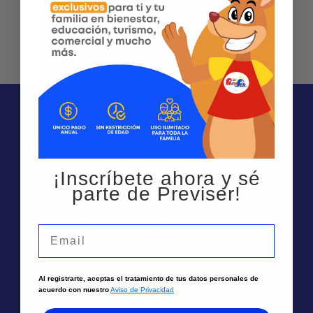
Te puede interesar
Sedes
¡Inscríbete ahora y sé
parte de Previser!
Solicita un asesor
Atención por Whatsapp
Email
Nosotros
Quiénes Somos
Al registrarte, aceptas el tratamiento de tus datos personales de
Trabaja aquí
acuerdo con nuestro
Aviso de Privacidad