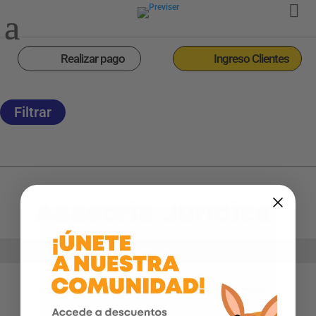
Realizar pago
Ingreso Clientes
Filtrar
Asesoria Juridica
Inicio
Aliado Previser
>
>
Asesoria Juridica
Lo lamentamos, no hay Aliados con la descripción que buscas