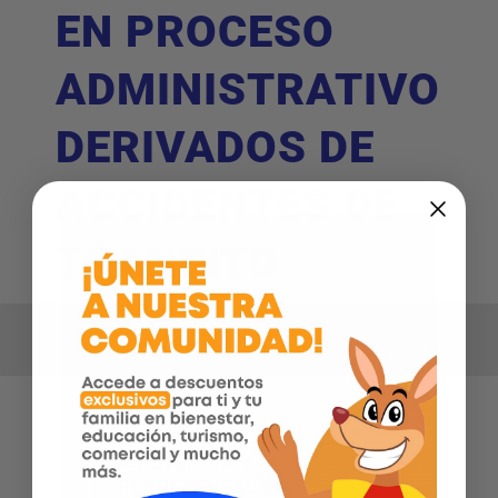
EN PROCESO
ADMINISTRATIVO
DERIVADOS DE
ACCIDENTES DE
TRANSITO
Inicio
Aliado Previser
>
>
ASESORIA TECNICA Y
REPRESENTACION EN PROCESO ADMINISTRATIVO
DERIVADOS DE ACCIDENTES DE TRANSITO
ASISTENCIA Y
REPRESENTACION