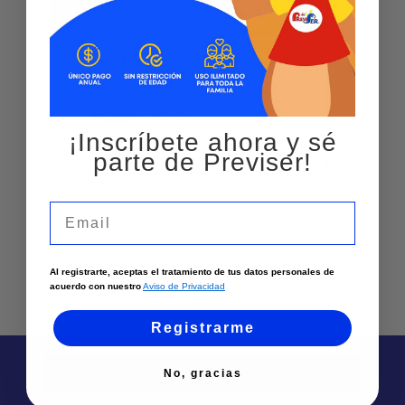
GESVIAL SAS – PALMIRA
Teléfono
:
3146201898
Dirección
:
Cl 29 27-40
Ciudad:
Palmira
¡Inscríbete ahora y sé
Ver más
parte de Previser!
Email
Al registrarte, aceptas el tratamiento de tus datos personales de
acuerdo con nuestro
Aviso de Privacidad
Registrarme
No, gracias