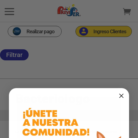
Realizar pago
Ingreso Clientes
Filtrar
Bacteriologo
Inicio
Aliado Previser
>
>
Bacteriologo
Lo lamentamos, no hay Aliados con la descripción que buscas