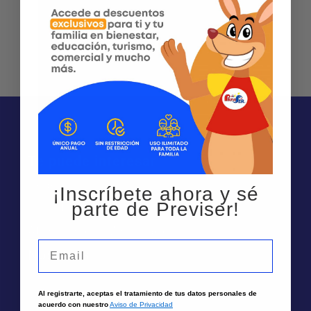
Te puede interesar
Sedes
¡Inscríbete ahora y sé
parte de Previser!
Solicita un asesor
Atención por Whatsapp
Email
Nosotros
Quiénes Somos
Al registrarte, aceptas el tratamiento de tus datos personales de
Trabaja aquí
acuerdo con nuestro
Aviso de Privacidad