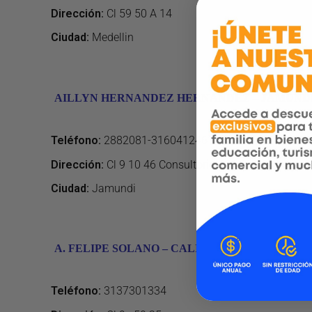
Dirección
:
Cl 59 50 A 14
Ciudad:
Medellin
AILLYN HERNANDEZ HERNANDEZ – JAMUND
Teléfono
:
2882081-3160412461
Dirección
:
Cl 9 10 46 Consultorio 201 Clinica Integra
Ciudad:
Jamundi
A. FELIPE SOLANO – CALI
Teléfono
:
3137301334