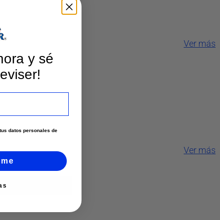
Ver más
hora y sé
eviser!
e tus datos personales de
Ver más
rme
as