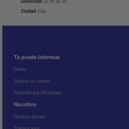
Dirección
:
Cl 9c 50 25
Ciudad:
Cali
Te puede interesar
Sedes
Solicita un asesor
Atención por Whatsapp
Nosotros
Quiénes Somos
Trabaja aquí