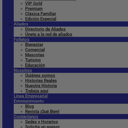
VIP Gold
Premium
Clásica Familiar
Edición Especial
Aliados
Directorio de Aliados
Únete a la red de aliados
Folletos
Bienestar
Comercial
Mascotas
Turismo
Educación
Nosotros
Quiénes somos
Historias Reales
Nuestra Historia
Trabaja aquí
Línea Empresarial
Entretenimiento
Blog
Revista ¡Qué Bien!
Contáctanos
Sedes y Horarios
Solicita un asesor