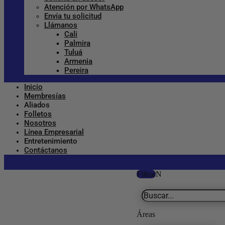
Atención por WhatsApp
Envía tu solicitud
Llámanos
Cali
Palmira
Tuluá
Armenia
Pereira
Inicio
Membresías
Aliados
Folletos
Nosotros
Línea Empresarial
Entretenimiento
Contáctanos
Filtrar
Áreas