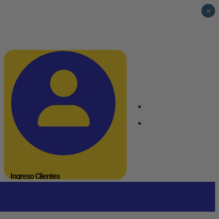
×
_
_
Ingreso Clientes