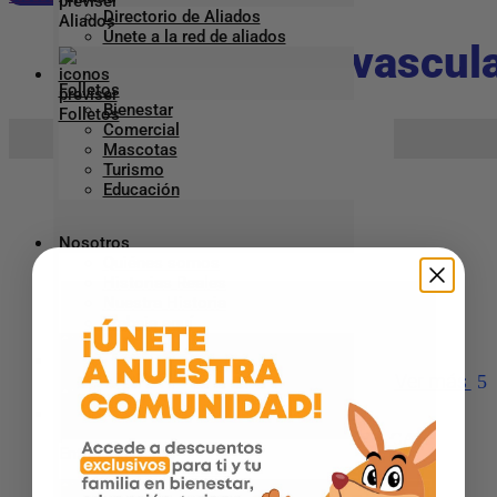
Directorio de Aliados
Únete a la red de aliados
Cirugia Cardiovascul
Folletos
Bienestar
Comercial
Inicio
Aliado Previser
>
>
Cirugia Cardiovascular
Mascotas
Turismo
Educación
CLINICA DIME – CALI
Nosotros
Quiénes somos
Teléfono
:
6080143 Ext 403-404
Historias Reales
Nuestra Historia
Dirección
:
Av 5n 20n 75
Trabaja aquí
Ciudad:
Cali
Línea Empresarial
Ver más
Entretenimiento
ANGIOGRAFIAS DE OCCIDENTE – CALI
Blog
Revista ¡Qué Bien!