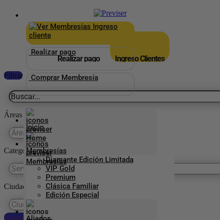
×
_
Ingreso
cliente
Realizar pago
Realizar pago
Ingreso Clientes
Filtrar
Comprar Membresía
Áreas
Inicio
Categorías Previser
Membresías
Diamante Edición Limitada
VIP Gold
Premium
Clásica Familiar
Ciudades
Edición Especial
Reestablecer preferencias
Aliados