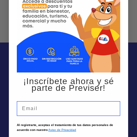
Te puede interesar
¡Inscríbete ahora y sé
Sedes
parte de Previser!
Solicita un asesor
Atención por Whatsapp
Email
Nosotros
Quiénes Somos
Al registrarte, aceptas el tratamiento de tus datos personales de
acuerdo con nuestro
Aviso de Privacidad
Trabaja aquí