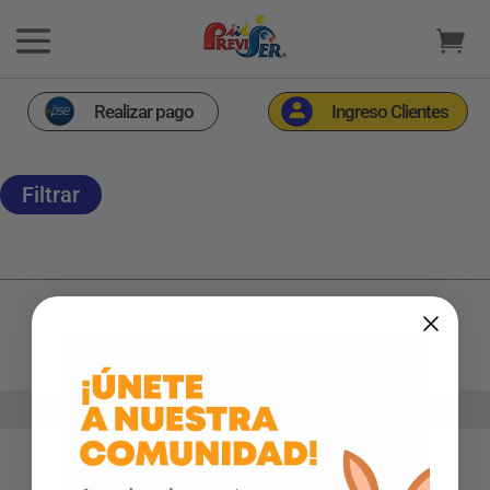
Realizar pago
Ingreso Clientes
Filtrar
Cirugia Estetica
Inicio
Aliado Previser
>
>
Cirugia Estetica
Lo lamentamos, no hay Aliados con la descripción que buscas