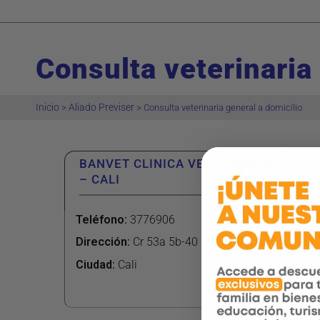
Consulta veterinaria
Inicio
Aliado Previser
>
>
Consulta veterinaria general a domicilio
BANVET CLINICA VETERINARIA
– CALI
Teléfono
:
3776906
Dirección
:
Cr 53a 5b-40
Ciudad:
Cali
Ver más