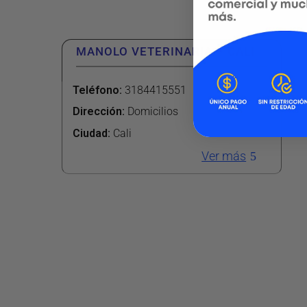
MANOLO VETERINARIA – CALI
Teléfono
:
3184415551
Dirección
:
Domicilios
Ciudad:
Cali
Ver más