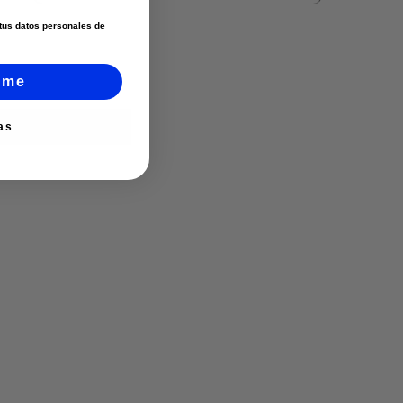
e tus datos personales de
rme
as