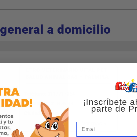
 general a domicilio
CTRO VETERINARIO VITAL PET
SALUD ANIMAL SAS – PALMIRA
Teléfono
:
3117717054
¡Inscríbete a
Dirección
:
Cr 18 39 44
parte de Pr
Ciudad:
Palmira
Ver más
Email