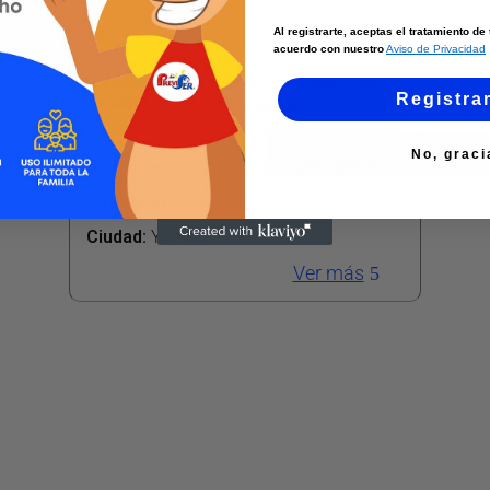
Al registrarte, aceptas el tratamiento d
acuerdo con nuestro
Aviso de Privacidad
CLINICA VETERINARIA COLITAS
Registra
CONTENTAS – YUMBO
No, graci
Teléfono
:
3172122520 - 3183938339
Dirección
:
Cr 8 7 45
Ciudad:
Yumbo
Ver más