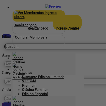
×
_
Ingreso
cliente
Realizar pago
Realizar pago
Ingreso Clientes
Filtrar
Comprar Membresía
Áreas
Inicio
Categorías Previser
Membresías
Diamante Edición Limitada
VIP Gold
Premium
Clásica Familiar
Ciudades
Edición Especial
Reestablecer preferencias
Aliados