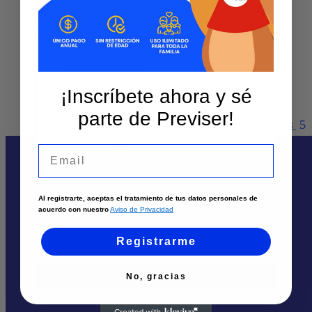
DAKAR S.A.S. – CALI
Contáctanos
Sedes y Horarios
Solicita un asesor
Teléfono
:
3023746916
Atención por WhatsApp
Envía tu solicitud
Dirección
:
Cl 1 Oeste 52 150
Llámanos
Cali
¡Inscríbete ahora y sé
Ciudad:
Cali
Palmira
parte de Previser!
Tuluá
Ver más
Armenia
Pereira
Email
Al registrarte, aceptas el tratamiento de tus datos personales de
Te puede interesar
acuerdo con nuestro
Aviso de Privacidad
Sedes
Registrarme
Solicita un asesor
No, gracias
Atención por Whatsapp