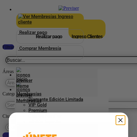
×
_
Ingreso
cliente
Realizar pago
Realizar pago
Ingreso Clientes
Filtrar
Comprar Membresía
Áreas
Inicio
Categorías Previser
Membresías
Diamante Edición Limitada
VIP Gold
Premium
Clásica Familiar
Ciudades
Edición Especial
Reestablecer preferencias
Aliados