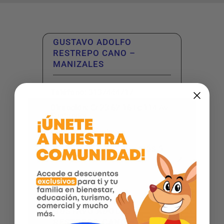
GUSTAVO ADOLFO
RESTREPO CANO –
MANIZALES
Teléfono
:
3137444717
Dirección
:
Cr 23 62-16 Lc 114 Av
Santander
Ciudad:
Manizales
Ver más
GUSTAVO ADOLFO
RESTREPO CANO –