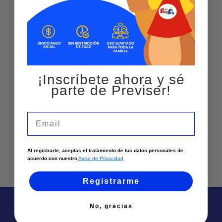
PEREIRA
Teléfono
:
3137444717
Dirección
:
Cr 18 12 75
Ciudad:
Pereira
¡Inscríbete ahora y sé
Ver más
parte de Previser!
Email
Al registrarte, aceptas el tratamiento de tus datos personales de
acuerdo con nuestro
Aviso de Privacidad
Registrarme
No, gracias