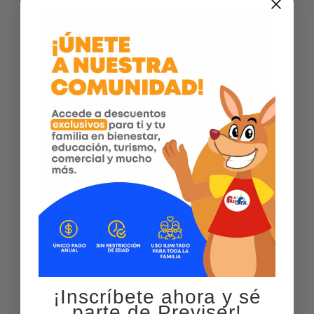
ESTETICA AUTOMOTRIZ
QNOVA – PALMIRA
Teléfono
:
3127389020
Dirección
:
Cr 34 41 02
Ciudad:
Palmira
Ver más
¡Inscríbete ahora y sé
parte de Previser!