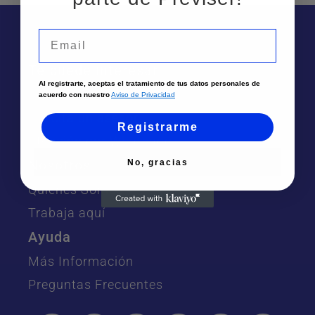
Email
Te puede interesar
Al registrarte, aceptas el tratamiento de tus datos personales de
Sedes
acuerdo con nuestro
Aviso de Privacidad
Solicita un asesor
Registrarme
Atención por Whatsapp
Nosotros
No, gracias
Quiénes Somos
Trabaja aquí
Ayuda
Más Información
Preguntas Frecuentes