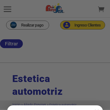
Realizar pago
Ingreso Clientes
Filtrar
Estetica
automotriz
Inicio
Aliado Previser
>
>
Estetica automotriz