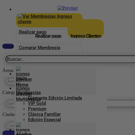
×
_
Ingreso
cliente
Realizar pago
Realizar pago
Ingreso Clientes
Filtrar
Comprar Membresía
Áreas
Inicio
Categorías Previser
Membresías
Diamante Edición Limitada
VIP Gold
Premium
Clásica Familiar
Ciudades
Edición Especial
Reestablecer preferencias
Aliados