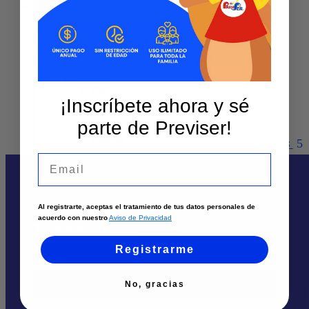
Contáctanos
Sedes y Horarios
ALEXANDRA OSORIO GUÁQUETA – CALI
Solicita un asesor
Atención por WhatsApp
Envía tu solicitud
Teléfono
:
3104755876
Llámanos
Cali
Dirección
:
Cll 5b 3 38 44
¡Inscríbete ahora y sé
Palmira
Tuluá
Ciudad:
Cali
parte de Previser!
Armenia
Pereira
Ver más
Email
Al registrarte, aceptas el tratamiento de tus datos personales de
acuerdo con nuestro
Aviso de Privacidad
Te puede interesar
Registrarme
Sedes
No, gracias
Solicita un asesor