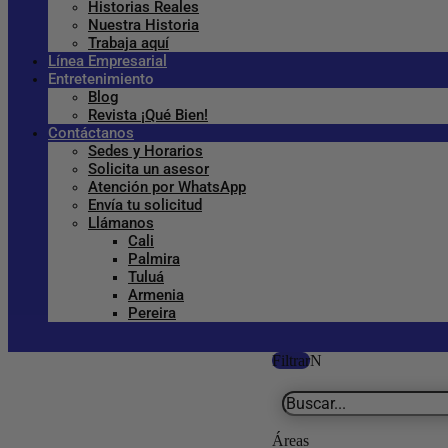
Historias Reales
Nuestra Historia
Trabaja aquí
Línea Empresarial
Entretenimiento
Blog
Revista ¡Qué Bien!
Contáctanos
Sedes y Horarios
Solicita un asesor
Atención por WhatsApp
Envía tu solicitud
Llámanos
Cali
Palmira
Tuluá
Armenia
Pereira
Filtrar
Áreas