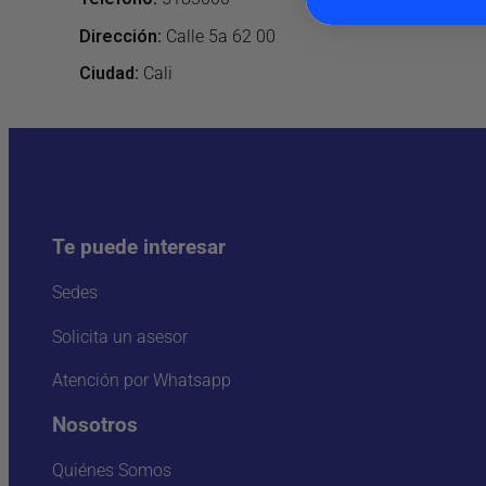
Dirección
:
Calle 5a 62 00
Ciudad:
Cali
Te puede interesar
Sedes
Solicita un asesor
Atención por Whatsapp
Nosotros
Quiénes Somos