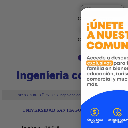
Categorías Previser
Ciudades
Reestablecer preferenci
Ingenieria comercial 
Inicio
Aliado Previser
>
>
Ingenieria comercial (profesional)
UNIVERSIDAD SANTIAGO DE CALI – CALI
Teléfono
:
5183000