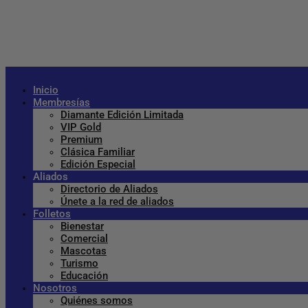
Inicio
Membresías
Diamante Edición Limitada
VIP Gold
Premium
Clásica Familiar
Edición Especial
Aliados
Directorio de Aliados
Únete a la red de aliados
Folletos
Bienestar
Comercial
Mascotas
Turismo
Educación
Nosotros
Quiénes somos