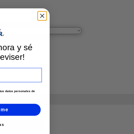
hora y sé
eviser!
e tus datos personales de
rme
as