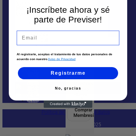
Contáctanos
¡Inscríbete ahora y sé
Quiénes Somos
Sedes y Horarios
parte de Previser!
Solicita un asesor
Trabaja aquí
Atención por WhatsApp
Envía tu solicitud
Email
Llámanos
Ayuda
Cali
Palmira
Más Información
Tuluá
Al registrarte, aceptas el tratamiento de tus datos personales de
Armenia
acuerdo con nuestro
Aviso de Privacidad
Preguntas Frecuentes
Pereira
Seguir
Registrarme
Seguir
Seguir
No, gracias
Seguir
Ingreso
Seguir
cliente
Realizar
Seguir
pago
Comprar
Política de tratamiento de datos
Membresía
Copyright 2025