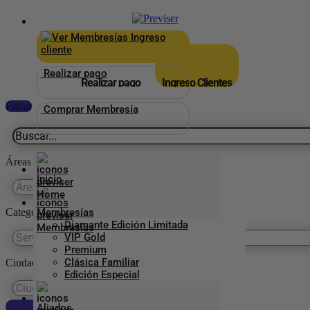
×
_
Ingreso
cliente
Realizar pago
Realizar pago
Ingreso Clientes
Filtrar
Comprar Membresía
Áreas
Inicio
Categorías Previser
Membresías
Diamante Edición Limitada
VIP Gold
Premium
Clásica Familiar
Ciudades
Edición Especial
Reestablecer preferencias
Aliados