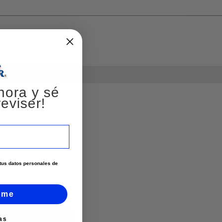
hora y sé
eviser!
e tus datos personales de
rme
as