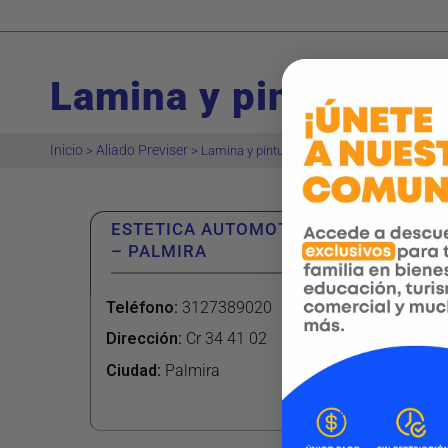
Lamina y pintura
Inicio
Aliado Previser
>
>
Lamina y pintura
ESTETICA AUTOMOTRIZ QNOVA
– PALMIRA
Teléfono
:
3127389020
Dirección
:
Cr 34 41 02
Ciudad:
Palmira
Ver más