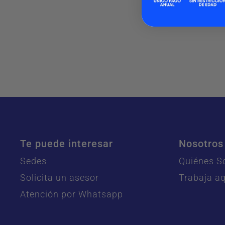
Te puede interesar
Nosotros
Sedes
Quiénes 
Solicita un asesor
Trabaja aq
Atención por Whatsapp