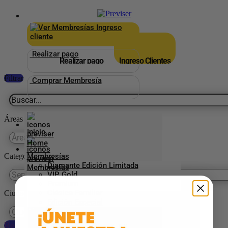
×
_
Ingreso
cliente
Realizar pago
Realizar pago
Ingreso Clientes
Filtrar
Comprar Membresía
Áreas
Inicio
Categorías Previser
Membresías
Diamante Edición Limitada
VIP Gold
Premium
Clásica Familiar
Ciudades
Edición Especial
Reestablecer preferencias
Aliados