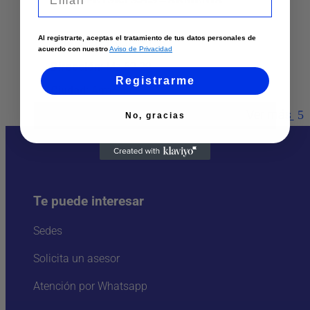
Al registrarte, aceptas el tratamiento de tus datos personales de
Teléfono
:
3103547166
acuerdo con nuestro
Aviso de Privacidad
Dirección
:
Mz 59 29
Registrarme
Ciudad:
Armenia
Ver más
No, gracias
Te puede interesar
Sedes
Solicita un asesor
Atención por Whatsapp