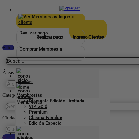
×
_
Ingreso
cliente
Realizar pago
Realizar pago
Ingreso Clientes
Filtrar
Comprar Membresía
Áreas
Inicio
Categorías Previser
Membresías
Diamante Edición Limitada
VIP Gold
Premium
Clásica Familiar
Ciudades
Edición Especial
Reestablecer preferencias
Aliados