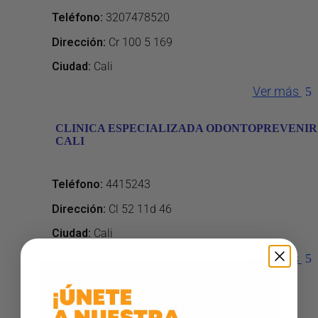
Teléfono
:
3207478520
Dirección
:
Cr 100 5 169
Ciudad:
Cali
Ver más
CLINICA ESPECIALIZADA ODONTOPREVENIR
CALI
Teléfono
:
4415243
Dirección
:
Cl 52 11d 46
Ciudad:
Cali
Ver más
COI SALUD MEDICINA Y ODONTOLOGIA
INTEGRAL S.A.S – CALI