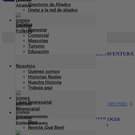
Directorio de Aliados
Únete a la red de aliados
Periodoncia
Folletos
Bienestar
Comercial
Inicio
Aliado Previser
>
>
Periodoncia
Mascotas
Turismo
Educación
SONRISA BUENAVENTURA – BUENAVENTURA
Nosotros
Quiénes somos
Teléfono
:
3225096002
Historias Reales
Nuestra Historia
Dirección
:
Diagonal 3a 3b-51
Trabaja aquí
Ciudad:
Buenaventura
Línea Empresarial
Ver más
Entretenimiento
COI SALUD MEDICINA Y ODONTOLOGIA
Blog
INTEGRAL S.A.S – BUENAVENTURA
Revista ¡Qué Bien!