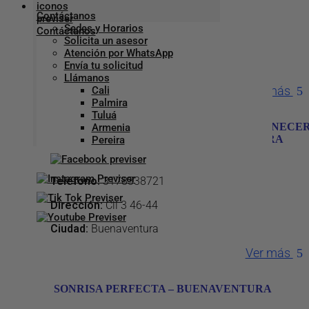
Contáctanos
Teléfono
:
3226154398
Sedes y Horarios
Solicita un asesor
Dirección
:
Cl 3 2-18
Atención por WhatsApp
Envía tu solicitud
Ciudad:
Buenaventura
Llámanos
Ver más
Cali
Palmira
Tuluá
CENTRO ODONTOLOGICO NUEVO AMANECE
Armenia
DEL PACIFICO – CONA – BUENAVENTURA
Pereira
Teléfono
:
3178338721
Dirección
:
Cll 3 46-44
Ciudad:
Buenaventura
Ver más
SONRISA PERFECTA – BUENAVENTURA