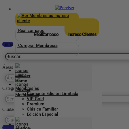
×
_
Ingreso
cliente
Realizar pago
Realizar pago
Ingreso Clientes
Filtrar
Comprar Membresía
Áreas
Inicio
Categorías Previser
Membresías
Diamante Edición Limitada
VIP Gold
Premium
Clásica Familiar
Ciudades
Edición Especial
Reestablecer preferencias
Aliados