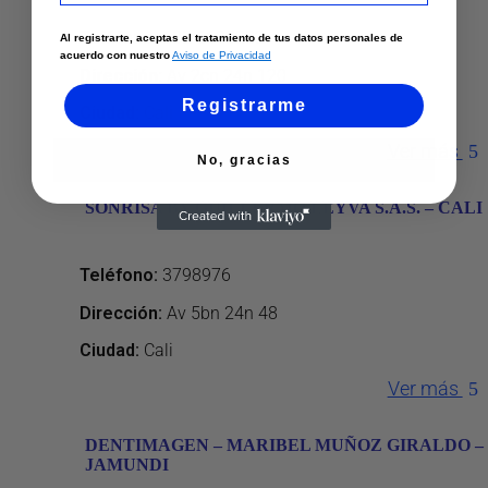
Teléfono
:
602 6600232
Al registrarte, aceptas el tratamiento de tus datos personales de
acuerdo con nuestro
Aviso de Privacidad
Dirección
:
Av 2cn 24n 120
Registrarme
Ciudad:
Cali
Ver más
No, gracias
SONRISA BY GUILLERMO LEYVA S.A.S. – CALI
Teléfono
:
3798976
Dirección
:
Av 5bn 24n 48
Ciudad:
Cali
Ver más
DENTIMAGEN – MARIBEL MUÑOZ GIRALDO –
JAMUNDI