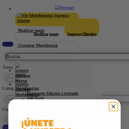
×
_
Ingreso
cliente
Realizar pago
Realizar pago
Ingreso Clientes
Filtrar
Comprar Membresía
Áreas
Inicio
Categorías Previser
Membresías
Diamante Edición Limitada
VIP Gold
Premium
Clásica Familiar
Ciudades
Edición Especial
Reestablecer preferencias
Aliados