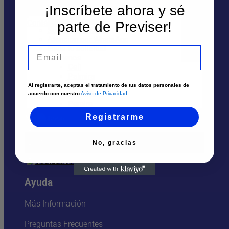
¡Inscríbete ahora y sé
Contáctanos
Sedes y Horarios
parte de Previser!
Solicita un asesor
Te puede interesar
Atención por WhatsApp
Envía tu solicitud
Email
Sedes
Llámanos
Cali
Palmira
Solicita un asesor
Tuluá
Al registrarte, aceptas el tratamiento de tus datos personales de
Armenia
acuerdo con nuestro
Aviso de Privacidad
Atención por Whatsapp
Pereira
Registrarme
Nosotros
Quiénes Somos
No, gracias
Trabaja aquí
Ayuda
Más Información
Preguntas Frecuentes