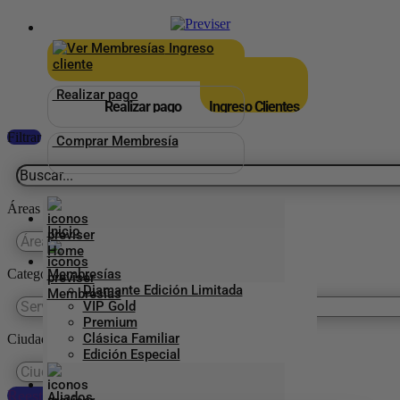
×
_
Ingreso
cliente
Realizar pago
Realizar pago
Ingreso Clientes
Filtrar
Comprar Membresía
Áreas
Inicio
Categorías Previser
Membresías
Diamante Edición Limitada
VIP Gold
Premium
Clásica Familiar
Ciudades
Edición Especial
Reestablecer preferencias
Aliados