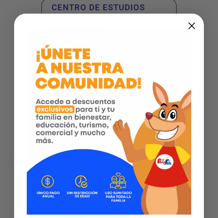
CENTRO DE ESTUDIOS
PARA LA SALUD –
CENSALUD –
GUADALAJARA DE BUGA
Teléfono
:
2395004 Ex 1001 - 318
Dirección
:
Cl 3 11 43
Ciudad:
Guadalajara De Buga
Ver más
CENAL – TULUA
Teléfono
:
3123389030
Dirección
:
Cr 24 A 44 63