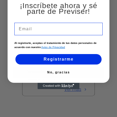
¡Inscríbete ahora y sé
Ciudad:
Tulua
parte de Previser!
Ver más
Email
Al registrarte, aceptas el tratamiento de tus datos personales de
acuerdo con nuestro
Aviso de Privacidad
CEDEC – ARMENIA
Registrarme
Teléfono
:
3116410100
Dirección
:
Cr 14 12 14
No, gracias
Ciudad:
Armenia
Ver más