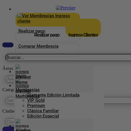
×
_
Ingreso
cliente
Realizar pago
Realizar pago
Ingreso Clientes
Filtrar
Comprar Membresía
Áreas
Inicio
Categorías Previser
Membresías
Diamante Edición Limitada
VIP Gold
Premium
Clásica Familiar
Ciudades
Edición Especial
Reestablecer preferencias
Aliados