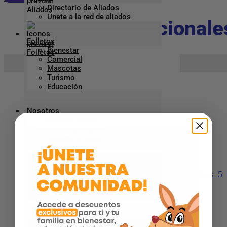
Directorio de Aliados
Únete a la red de aliados
Viajes Internacionale
Folletos
Bienestar
Comercial
Inicio
Aliado Previser
>
>
Viajes Internacionales
Mascotas
Turismo
Educación
AERODESTINOS – TULUÁ
Nosotros
Quiénes somos
Teléfono
:
2251981
Historias Reales
Nuestra Historia
Dirección
:
Cr 27 28 33
Trabaja aquí
Ciudad:
Tuluá
Línea Empresarial
Ver más
Entretenimiento
AEROVISION – CALI
Blog
Revista ¡Qué Bien!