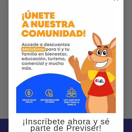
ALERGOSALUD S.A.S. –
IBAGUE
Teléfono
:
3182000162
Dirección
:
Cr 12 Sur 23 21
Ciudad:
Ibague
Ver más
¡Inscríbete ahora y sé
parte de Previser!