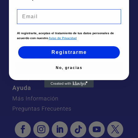
Email
Te puede interesar
Sedes
Al registrarte, aceptas el tratamiento de tus datos personales de
Solicita un asesor
acuerdo con nuestro
Aviso de Privacidad
Atención por Whatsapp
Registrarme
Nosotros
Quiénes Somos
No, gracias
Trabaja aquí
Ayuda
Más Información
Preguntas Frecuentes