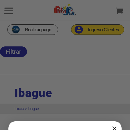
Realizar pago
Ingreso Clientes
Filtrar
Ibague
Inicio
>
Ibague