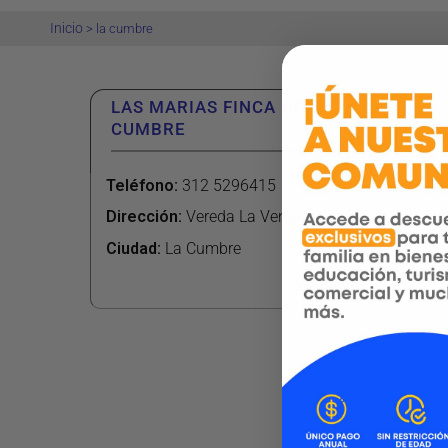
Inicio
>
la cumbre
LAS MARIAS FINCA HOTEL – LA
CUMBRE
Teléfono
:
312 5296415
Dirección
:
Vereda La Ventura
Ciudad:
La Cumbre
Ver más