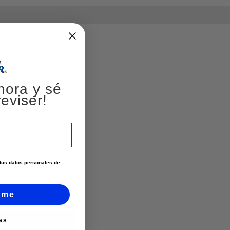
hora y sé
eviser!
e tus datos personales de
rme
as