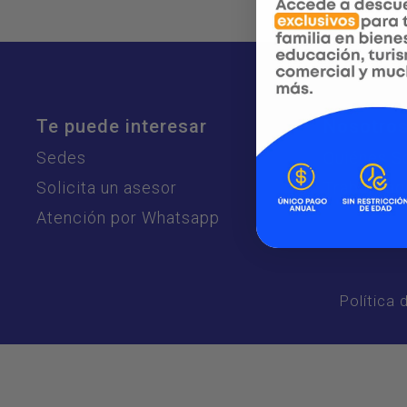
Te puede interesar
Nosotro
Sedes
Quiénes 
Solicita un asesor
Trabaja aq
Atención por Whatsapp
Política