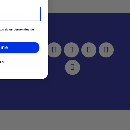
e tus datos personales de
rme
as