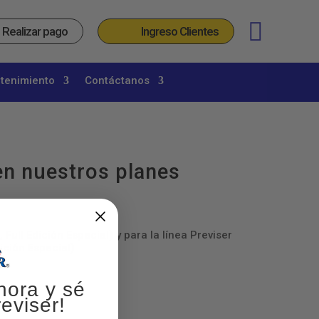
_
Realizar pago
Ingreso Clientes
etenimiento
Contáctanos
en nuestros planes
, Full Edición Especial) y para la línea Previser
dición Especial)
hora y sé
eviser!