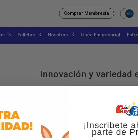
Comprar Membresía
os
Folletos
Nosotros
Línea Empresarial
Entr
Innovación y variedad 
En 2012 se crean planes para la línea
Previser Clásica (Familiar, Preferencial, Elite
Empresarial (Especial, Premium, Elite, Full E
Clásica y Empresarial – 2012
Plan 1 $145.000Plan 2 $185.000Plan
¡Inscríbete a
3 $205.000Plan 4 $240.000
parte de Pr