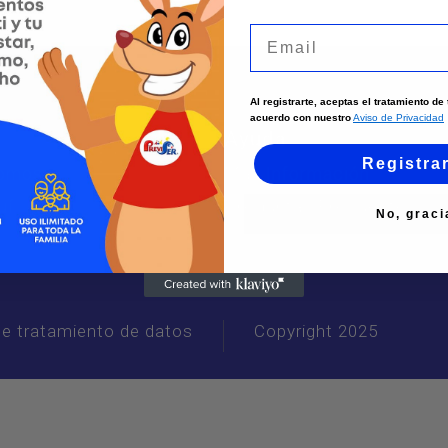
Email
Al registrarte, aceptas el tratamiento d
acuerdo con nuestro
Aviso de Privacidad
s
Ayuda
Registra
Somos
Más Información
uí
Preguntas Frecuentes
No, graci
 de tratamiento de datos
Copyright 2025