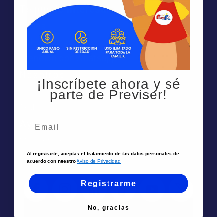
Te puede interesar
Sedes
Solicita un asesor
Atención por Whatsapp
Nosotros
¡Inscríbete ahora y sé
Quiénes Somos
parte de Previser!
Trabaja aquí
Email
Ayuda
Más Información
Al registrarte, aceptas el tratamiento de tus datos personales de
Preguntas Frecuentes
acuerdo con nuestro
Aviso de Privacidad
Registrarme
No, gracias