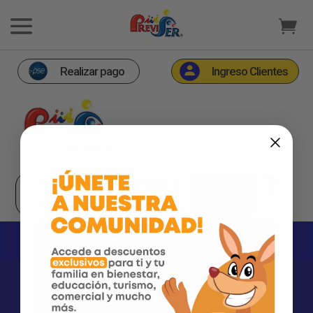
Realizar pago
Ingreso Clientes
Realizar
Ingreso
Comprar
Membresía
pago
cliente