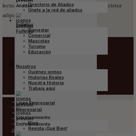
Directorio de Aliados
lectus nibh. Lorem ipsum dolor sit amet, consectetur
Únete a la red de aliados
adipiscing elit.
Folletos
Bienestar
Comercial
Mascotas
Turismo
Educación
Join Our Wine Club
Nosotros
Quiénes somos
Historias Reales
Learn More
Nuestra Historia
Trabaja aquí
2012
Línea Empresarial
2013
2014
Entretenimiento
2015
Blog
2016
Revista ¡Qué Bien!
2017