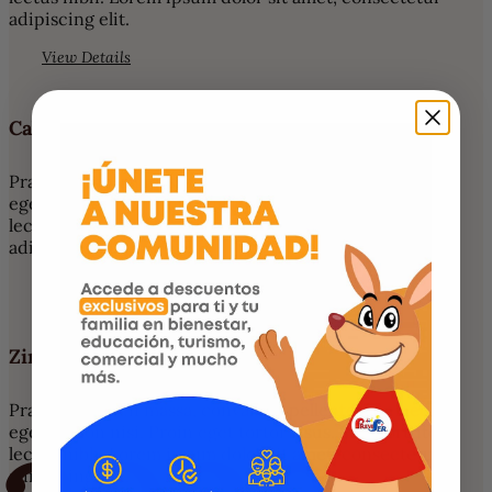
adipiscing elit.
View Details
Cabernet
Praesent sapien massa, convallis a pellentesque nec,
egestas non nisi. Proin eget tortor risus. Sed porttitor
lectus nibh. Lorem ipsum dolor sit amet, consectetur
adipiscing elit.
View Details
Zinfandel
Praesent sapien massa, convallis a pellentesque nec,
egestas non nisi. Proin eget tortor risus. Sed porttitor
lectus nibh. Lorem ipsum dolor sit amet, consectetur
adipiscing elit.