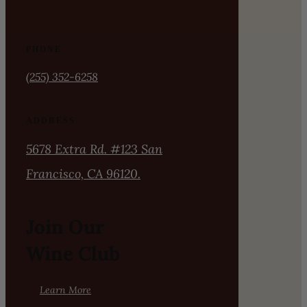
PHONE
(255) 352-6258
ADDRESS
5678 Extra Rd. #123 San
Francisco, CA 96120.
Join Our
Wine Club
Learn More