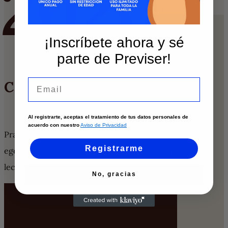
2020
View Details
¡Inscríbete ahora y sé
parte de Previser!
Email
COME VISIT US
Plan Your Visit
Al registrarte, aceptas el tratamiento de tus datos personales de
acuerdo con nuestro
Aviso de Privacidad
Praesent sapien massa, convallis a pellentesque nec,
Registrarme
egestas non nisi. Proin eget tortor risus. Sed porttitor
lectus nibh. Lorem ipsum dolor sit amet
No, gracias