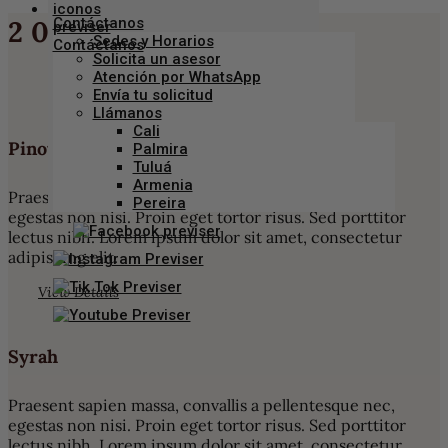
Contáctanos
2020 VINTAGE
Sedes y Horarios
Solicita un asesor
Atención por WhatsApp
Envía tu solicitud
Llámanos
Cali
Pinot Noir
Palmira
Tuluá
Armenia
Praesent sapien massa, convallis a pellentesque nec,
Pereira
egestas non nisi. Proin eget tortor risus. Sed porttitor
lectus nibh. Lorem ipsum dolor sit amet, consectetur
adipiscing elit.
View Details
Syrah
Praesent sapien massa, convallis a pellentesque nec,
egestas non nisi. Proin eget tortor risus. Sed porttitor
lectus nibh. Lorem ipsum dolor sit amet, consectetur