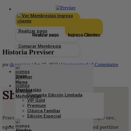
×
_
Ingreso
cliente
Realizar pago
Realizar pago
Ingreso Clientes
Comprar Membresía
Historia Previser
por
dianarojasg
|
Jun 27, 2023
|
Uncategorized
|
0 Comentarios
Inicio
Membresías
Shop Online
Diamante Edición Limitada
VIP Gold
Premium
Clásica Familiar
Edición Especial
Praesent sapien massa, convallis a pellentesque nec,
egestas non nisi. Proin eget tortor risus. Sed porttitor
Aliados