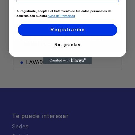
Al registrarte, aceptas el tratamiento de tus datos personales de
ECOGRAFIA OBSTETRICA CON
acuerdo con nuestro
Aviso de Privacidad
DETALLE ANATOMICO
Registrarme
ECOGRAFIA OBSTETRICA CON
TRANSLUCENCIA NUCAL
No, gracias
LAVADO DE OIDOS
Te puede interesar
Sedes