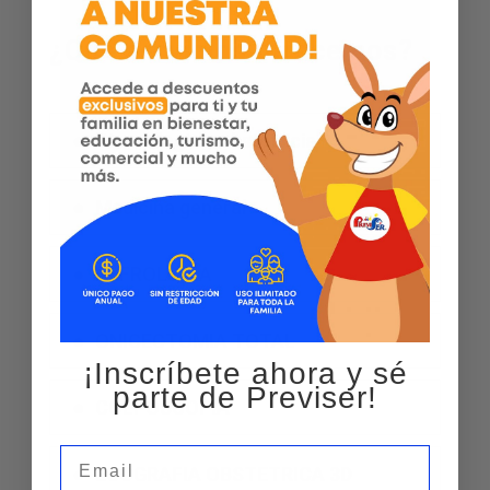
¿Qué servicios ofrecemos?
Ginecologia y obstetricia
Medicina general
NEFROLOGIA
ONICECTOMIA TOTAL
¡Inscríbete ahora y sé
parte de Previser!
COLPOSCOPIA
Email
ECOGRAFIA OBSTETRICA 3D