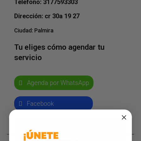
Telefono: 3177593303
Dirección: cr 30a 19 27
Ciudad:
Palmira
Tu eliges cómo agendar tu
servicio
Agenda por WhatsApp
Facebook