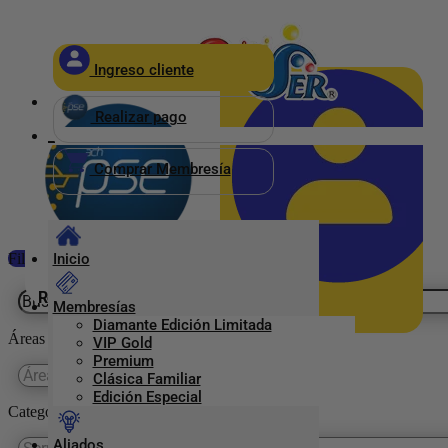
×
Ingreso cliente
_
Realizar pago
_
Comprar Membresía
Filtrar
Inicio
Realizar pago
Membresías
Diamante Edición Limitada
Ingreso Clientes
Áreas
VIP Gold
Premium
Clásica Familiar
Edición Especial
Categorías Previser
Aliados