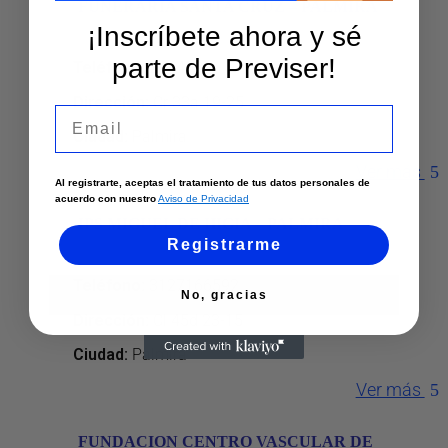
FUNERARIA SANTA CRUZ – PALMIRA
¡Inscríbete ahora y sé
parte de Previser!
Teléfono
:
2844033
Dirección
:
Cr 33a 19-25
Email
Ciudad:
Palmira
Ver más
Al registrarte, aceptas el tratamiento de tus datos personales de
acuerdo con nuestro
Aviso de Privacidad
IPS MIGUEL DE HIGIA – PALMIRA
Registrarme
Teléfono
:
3127166592
No, gracias
Dirección
:
Cl 45d 23-15
Ciudad:
Palmira
Ver más
FUNDACION CENTRO VASCULAR DE