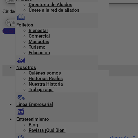
Directorio de Aliados
Únete a la red de aliados
Ciudades
Folletos
Reestablecer preferencias
Bienestar
Comercial
Mascotas
Palmira
Turismo
Educación
Nosotros
Inicio
>
Palmira
Quiénes somos
Historias Reales
Nuestra Historia
MUNDO VIAJERO.COM – PALMIRA
Trabaja aquí
Línea Empresarial
Teléfono
:
3170537575
Dirección
:
Cr 26 46-68
Entretenimiento
Blog
Ciudad:
Palmira
Revista ¡Qué Bien!