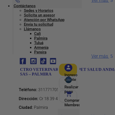
Ver más
Contáctanos
Sedes y Horarios
VETERINARIA DISNEY – PALMIRA
Solicita un asesor
Atención por WhatsApp
Envía tu solicitud
Llámanos
Teléfono
:
2549538
Cali
Dirección
:
Cl 19 27 62
Palmira
Tuluá
Ciudad:
Palmira
Armenia
Pereira
Ver más
CTRO VETERINARIO VITAL PET SALUD ANIM
SAS – PALMIRA
Ingreso
cliente
Realizar
Teléfono
:
3117717054
pago
Dirección
:
Cr 18 39 44
Comprar
Membresía
Ciudad:
Palmira