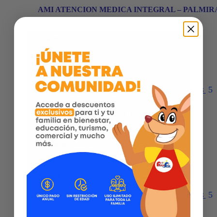
AMI ATENCION MEDICA INTEGRAL – PALMIR
Teléfono
:
3177593303
Dirección
:
Cr 30a 19 27
Ciudad:
Palmira
Ver más
FUNERARIA SANTA CRUZ – PALMIRA
Teléfono
:
3155953001-2844033
Dirección
:
Cr 29 32-132
Ciudad:
Palmira
Ver más