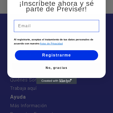
¡Inscríbete ahora y sé
parte de Previser!
Email
Te puede interesar
Al registrarte, aceptas el tratamiento de tus datos personales de
acuerdo con nuestro
Aviso de Privacidad
Sedes
Solicita un asesor
Registrarme
Atención por Whatsapp
No, gracias
Nosotros
Quiénes Somos
Trabaja aquí
Ayuda
Más Información