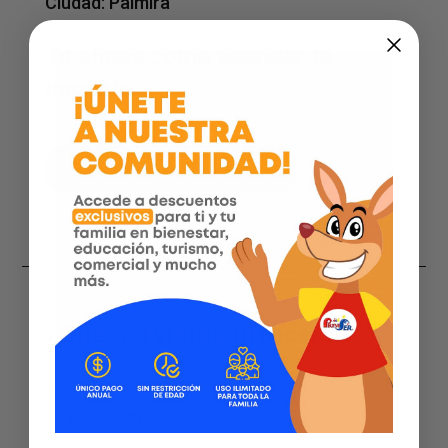
Ciudad:
Palmira
Tu eliges cómo agendar tu
servicio
Agenda por WhatsApp
¿Qué servicios ofrecemos?
Asesorias Juridicas