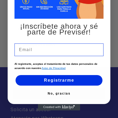
¿Qué servicios ofrecemos?
¡Inscríbete ahora y sé
PASAPORTE ADULTO
parte de Previser!
pasaporte niño
Email
Al registrarte, aceptas el tratamiento de tus datos personales de
acuerdo con nuestro
Aviso de Privacidad
Registrarme
Te puede interesar
No, gracias
Sedes
Solicita un asesor