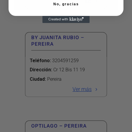
Ver más
No, gracias
BY JUANITA RUBIO –
PEREIRA
Teléfono
:
3204591259
Dirección
:
Cr 12 Bis 11 19
Ciudad:
Pereira
Ver más
OPTILAGO – PEREIRA