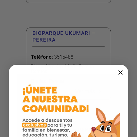
BIOPARQUE UKUMARI –
PEREIRA
Teléfono
:
3515488
Dirección
:
Km 14 Via Pereira
Cerritos
Ciudad:
Pereira
Ver más
SPA ALTA VITA – PEREIRA