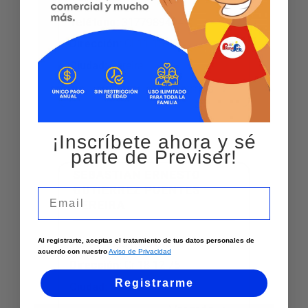
Teléfono
:
3177989494
Dirección
:
Cl 11 15 32
Ciudad:
Pereira
Ver más
¡Inscríbete ahora y sé
parte de Previser!
SEBASTIAN ERNESTO
GUTIERREZ PUENTES –
Email
PEREIRA
Al registrarte, aceptas el tratamiento de tus datos personales de
Teléfono
:
3104519612
acuerdo con nuestro
Aviso de Privacidad
Dirección
:
Cr 18 12 75
Registrarme
Ciudad:
Pereira