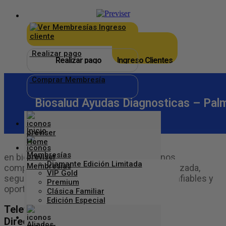
×
_
Ingreso
cliente
Realizar pago
Realizar pago
Ingreso Clientes
Comprar Membresía
Biosalud Ayudas Diagnosticas – Palm
Inicio
Membresías
en biosalud ayudas diagnosticas s.a.s., nos
Diamante Edición Limitada
comprometemos a brindar atención humanizada,
VIP Gold
segura, resultados de laboratorio clínico confiables y
Premium
oportunos.
Clásica Familiar
Edición Especial
Telefono: 3112120652
Dirección: cr 27 36 42
Aliados