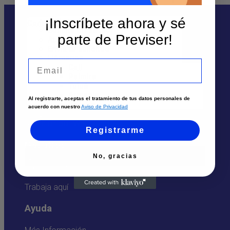
Contáctanos
¡Inscríbete ahora y sé
Sedes y Horarios
Solicita un asesor
parte de Previser!
Atención por WhatsApp
Envía tu solicitud
Llámanos
Te puede interesar
Email
Cali
Palmira
Sedes
Tuluá
Armenia
Al registrarte, aceptas el tratamiento de tus datos personales de
Solicita un asesor
Pereira
acuerdo con nuestro
Aviso de Privacidad
Atención por Whatsapp
Registrarme
Nosotros
No, gracias
Quiénes Somos
Trabaja aquí
Ayuda