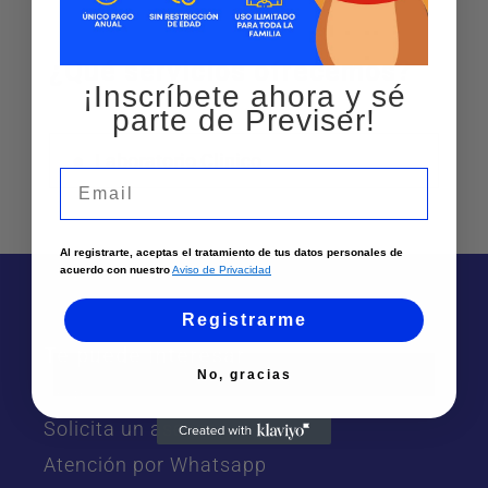
¿Qué servicios ofrecemos?
¡Inscríbete ahora y sé
parte de Previser!
Laboratorio Clinico
Email
Al registrarte, aceptas el tratamiento de tus datos personales de
acuerdo con nuestro
Aviso de Privacidad
Registrarme
Te puede interesar
No, gracias
Sedes
Solicita un asesor
Atención por Whatsapp