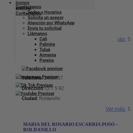
Contáctanos
Teléfono
:
3153424241
Sedes y Horarios
Solicita un asesor
Dirección
:
Cr 6 7 51
Atención por WhatsApp
Envía tu solicitud
Ciudad:
Roldanillo
Llámanos
Ver más
Cali
Palmira
Tuluá
CARLOS JULIO PANDALES CARDONA –
Armenia
ROLDANILLO
Pereira
Teléfono
:
2490757
Dirección
:
Cl 7 5 92
Ciudad:
Roldanillo
Ver más
MARIA DEL ROSARIO ESCARRIA POSO –
ROLDANILLO