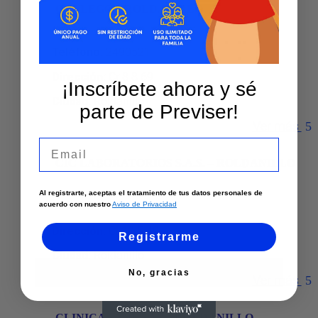
GALLEGO – ROLDANILLO
Teléfono
:
2490521
Dirección
:
Cr 8 8 69
¡Inscríbete ahora y sé
Ciudad:
Roldanillo
parte de Previser!
Ver más
Email
CIC LABORATORIOS S.A.S. – ROLDANILLO
Al registrarte, aceptas el tratamiento de tus datos personales de
Teléfono
:
3172542489
acuerdo con nuestro
Aviso de Privacidad
Dirección
:
Cl 10 5 49
Registrarme
Ciudad:
Roldanillo
No, gracias
Ver más
CLINICA SANE SAS – ROLDANILLO