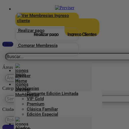
×
_
Ingreso
cliente
Realizar pago
Realizar pago
Ingreso Clientes
Filtrar
Comprar Membresía
Áreas
Inicio
Categorías Previser
Membresías
Diamante Edición Limitada
VIP Gold
Premium
Clásica Familiar
Ciudades
Edición Especial
Reestablecer preferencias
Aliados