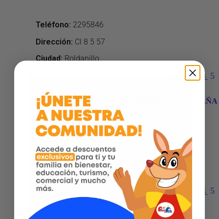
Teléfono
:
2295846
Dirección
:
Cl 8 5 57
Ciudad:
Roldanillo
Ver más
LABORATORIO CLINICO ESPERANZA UMAÑA 
ROLDANILLO
Teléfono
:
2294608
Dirección
:
Cr 8 6 04
Ciudad:
Roldanillo
Ver más
LABORATORIO CLINICO ALEYDA BERNAL