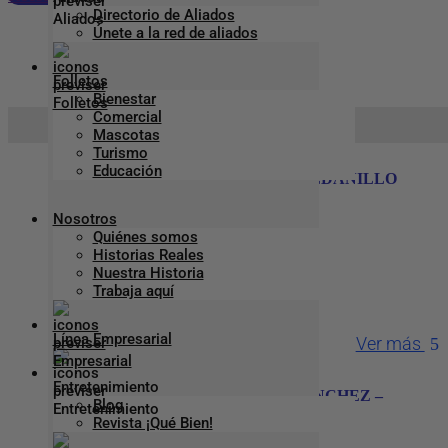
Directorio de Aliados
Únete a la red de aliados
Roldanillo
Folletos
Bienestar
Comercial
Inicio
>
Roldanillo
Mascotas
Turismo
Educación
DARIO GASCA MONROY – ROLDANILLO
Nosotros
Quiénes somos
Teléfono
:
2294623
Historias Reales
Nuestra Historia
Dirección
:
Cl 8 5 94
Trabaja aquí
Ciudad:
Roldanillo
Línea Empresarial
Ver más
Entretenimiento
ANA CAROLINA SANCHEZ SANCHEZ –
Blog
ROLDANILLO
Revista ¡Qué Bien!