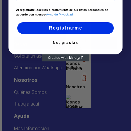
Inicio
Al registrarte, aceptas el tratamiento de tus datos personales de
acuerdo con nuestro
Aviso de Privacidad
Registrarme
Membresías
Te puede interesar
No, gracias
Sedes
Aliados
Solicita un asesor
Folletos
Atención por Whatsapp
Nosotros
Nosotros
Quiénes Somos
Trabaja aquí
Línea
Empresarial
Ayuda
Más Información
Entretenimiento