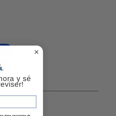
hora y sé
eviser!
e tus datos personales de