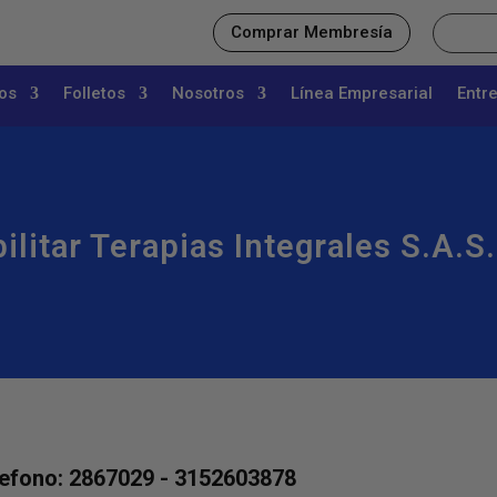
Comprar Membresía
os
Folletos
Nosotros
Línea Empresarial
Entr
ilitar Terapias Integrales S.a.s
efono: 2867029 - 3152603878