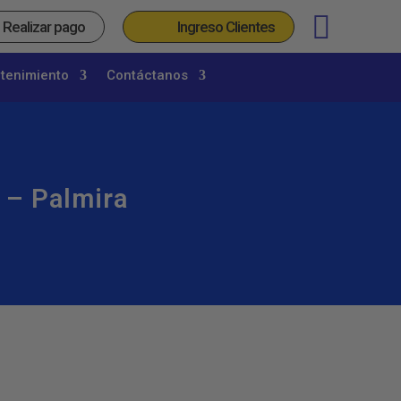
_
Realizar pago
Ingreso Clientes
etenimiento
Contáctanos
. – Palmira