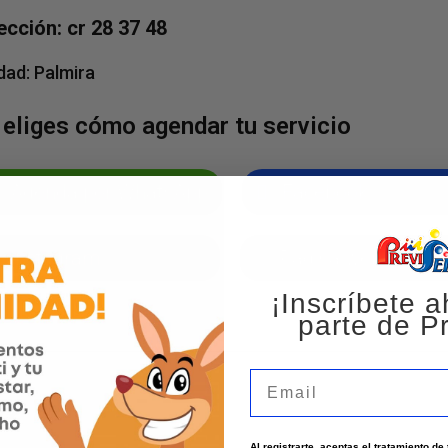
ección: cr 28 37 48
dad:
Palmira
 eliges cómo agendar tu servicio
Agenda por WhatsApp
Facebook
Instagram
Página web
¡Inscríbete a
parte de Pr
Email
s?
Al registrarte, aceptas el tratamiento d