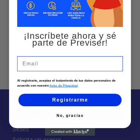
Medicina general
¡Inscríbete ahora y sé
parte de Previser!
Optometria
Email
ELECTROCARDIOGRAMA
Al registrarte, aceptas el tratamiento de tus datos personales de
acuerdo con nuestro
Aviso de Privacidad
Registrarme
No, gracias
Te puede interesar
Sedes
Solicita un asesor