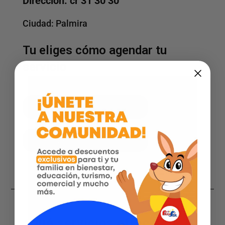
Dirección: cr 31 30 30
Ciudad:
Palmira
Tu eliges cómo agendar tu
servicio
Facebook
Página web
¿Qué servicios ofrecemos?