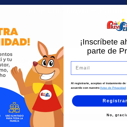
Jose Luis Navia – Palmir
¡Inscríbete a
parte de Pr
ara ver de noche, es momento de actuar. un diagnóstico a 
Email
Al registrarte, aceptas el tratamiento d
acuerdo con nuestro
Aviso de Privacidad
Registra
No, graci
Instagram