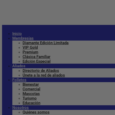
Inicio
Membresías
Diamante Edición Limitada
VIP Gold
Premium
Clásica Familiar
Edición Especial
Aliados
Directorio de Aliados
Únete a la red de aliados
Folletos
Bienestar
Comercial
Mascotas
Turismo
Educación
Nosotros
Quiénes somos