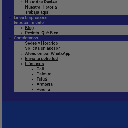
Historias Reales
Nuestra Historia
Trabaja aquí
Línea Empresarial
Entretenimiento
Blog
Revista ¡Qué Bien!
Contáctanos
Sedes y Horarios
Solicita un asesor
Atención por WhatsApp
Envía tu solicitud
Llámanos
Cali
Palmira
Tuluá
Armenia
Pereira