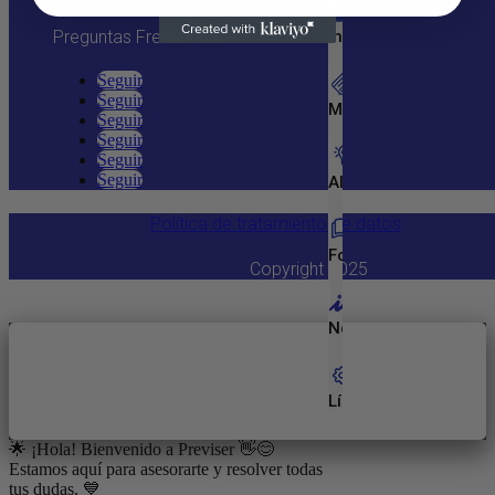
Preguntas Frecuentes
Inicio
Seguir
Seguir
Membresías
Seguir
Seguir
Seguir
Seguir
Aliados
Política de tratamiento de datos
Folletos
Copyright 2025
Nosotros
Línea
Empresarial
🌟 ¡Hola! Bienvenido a Previser 👋😊
Estamos aquí para asesorarte y resolver todas
tus dudas. 💙
Entretenimiento