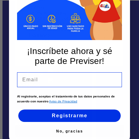
Contáctanos
Sedes y Horarios
Solicita un asesor
Atención por WhatsApp
Envía tu solicitud
Te puede interesar
Llámanos
Cali
Palmira
Sedes
¡Inscríbete ahora y sé
Tuluá
Armenia
parte de Previser!
Solicita un asesor
Pereira
Atención por Whatsapp
Email
Nosotros
Ingreso
cliente
Al registrarte, aceptas el tratamiento de tus datos personales de
Quiénes Somos
acuerdo con nuestro
Aviso de Privacidad
Realizar
pago
Trabaja aquí
Registrarme
Comprar
Ayuda
Membresía
No, gracias
Más Información