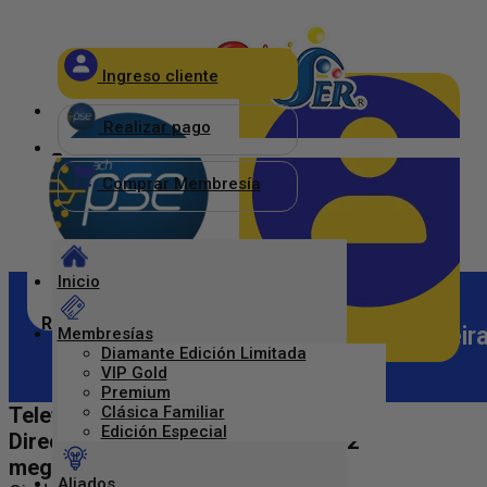
×
Ingreso cliente
_
Realizar pago
_
Comprar Membresía
Inicio
Realizar pago
Lyda Maria Cano Salazar – Pereir
Membresías
Diamante Edición Limitada
Ingreso Clientes
VIP Gold
Premium
Telefono: 3214545
Clásica Familiar
Edición Especial
Dirección: cr 19 12-50 plataforma 2
megacentro pinares
Aliados