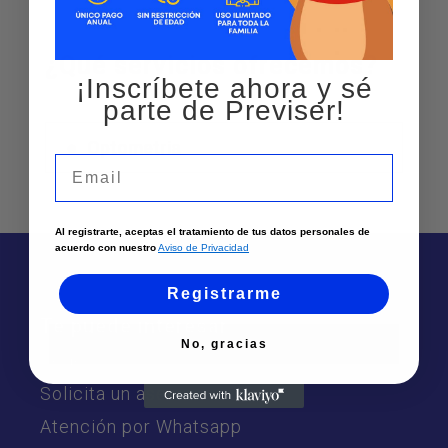
¿Qué servicios ofrecemos?
¡Inscríbete ahora y sé
parte de Previser!
Optometria
Email
Al registrarte, aceptas el tratamiento de tus datos personales de
acuerdo con nuestro
Aviso de Privacidad
Registrarme
Te puede interesar
No, gracias
Sedes
Solicita un asesor
Atención por Whatsapp