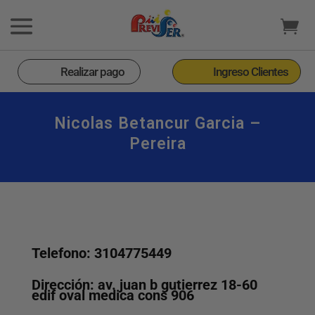
Realizar pago
Ingreso Clientes
Nicolas Betancur Garcia –
Pereira
Telefono: 3104775449
Dirección: av. juan b gutierrez 18-60
edif oval medica cons 906