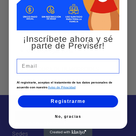
COLOPROCTOLOGIA
ANOSCOPIA CON MAPEO
¡Inscríbete ahora y sé
parte de Previser!
Colonoscopia Total
Email
LIGADURA DE HEMORROIDES
Al registrarte, aceptas el tratamiento de tus datos personales de
acuerdo con nuestro
Aviso de Privacidad
Registrarme
No, gracias
Te puede interesar
Sedes