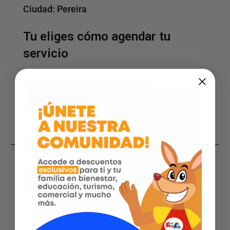
Ciudad:
Pereira
Tu eliges cómo agendar tu
servicio
Página web
¿Qué servicios ofrecemos?
CIRUGIA GENERAL